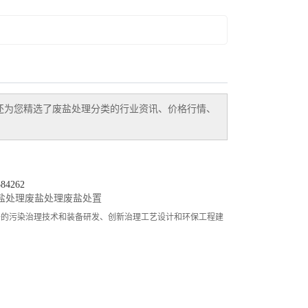
还为您精选了
废盐处理
分类的行业资讯、价格行情、
4262
盐处理
废盐处理
废盐处置
谱的污染治理技术和装备研发、创新治理工艺设计和环保工程建