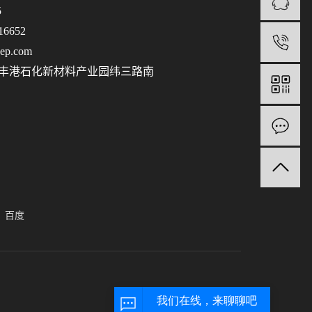
5
6652
1
p.com
丰港石化新材料产业园纬三路南
百度