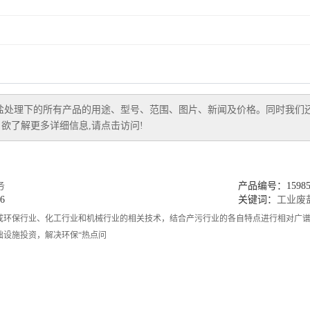
盐处理
下的所有产品的用途、型号、范围、图片、新闻及价格。同时我们
欲了解更多详细信息,请点击访问!
务
产品编号：159858
6
关键词：
工业废
成环保行业、化工行业和机械行业的相关技术，结合产污行业的各自特点进行相对广
础设施投资，解决环保“热点问